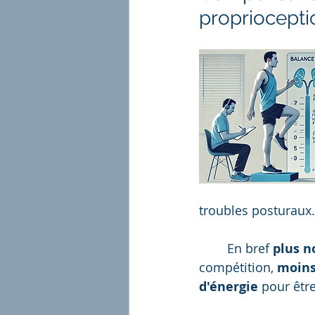
propriocepti
troubles posturaux.
	En bref
 plus n
compétition, 
moins
d'énergie
 pour êtr