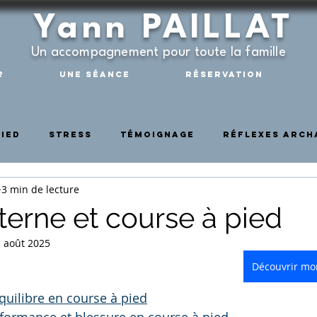
Yann PAILLAT
Un accompagnement pour toute la famille
?
Une séance
Réservation
pied
Stress
Témoignage
Réflexes arch
3 min de lecture
il
Douleurs cervicales
Douleur de dos
nterne et course à pied
 août 2025
Découvrir mon
équilibre en course à pied