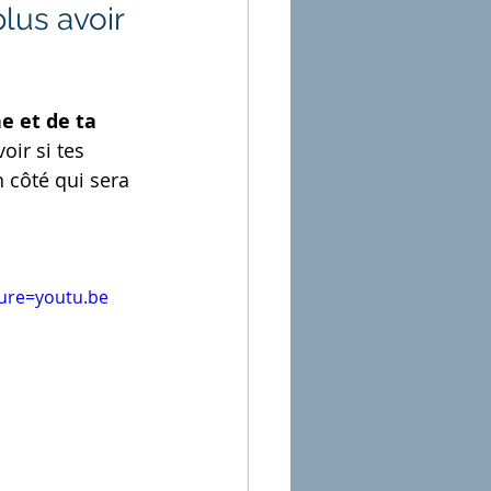
lus avoir 
e et de ta 
oir si tes 
 côté qui sera 
ure=youtu.be