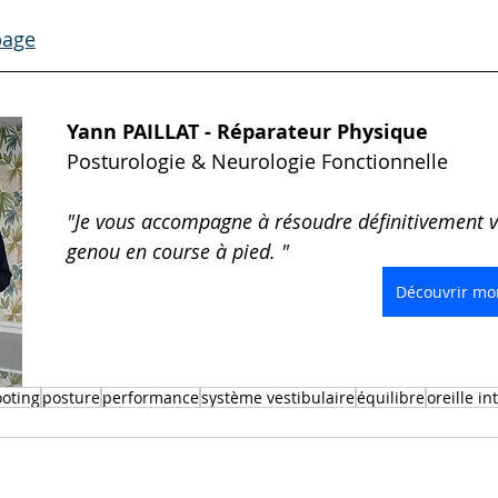
page
Yann PAILLAT - Réparateur Physique
Posturologie & Neurologie Fonctionnelle 
"Je vous accompagne à résoudre définitivement v
genou en course à pied. "
Découvrir mon
ooting
posture
performance
système vestibulaire
équilibre
oreille in