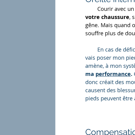
Courir avec un 
votre chaussure
, 
gêne. Mais quand on
souffre plus de dou
	En cas de déficit vestibulaire d'un côté, gauche par exemple, à chaque fois que je 
vais poser mon pie
amène, à mon syst
ma 
performance
.
donc créait des mou
causent des blessur
pieds peuvent être 
Compensation 