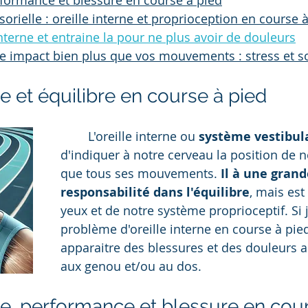
erformance et blessure en course à pied
rielle : oreille interne et proprioception en course 
interne et entraine la pour ne plus avoir de douleurs
rne impact bien plus que vos mouvements : stress et 
ne et équilibre en course à pied
	L'oreille interne ou 
système vestibul
d'indiquer à notre cerveau la position de no
que tous ses mouvements. 
Il à une grand
responsabilité dans l'équilibre
, mais est
yeux et de notre système proprioceptif. Si j
problème d'oreille interne en course à pie
apparaitre des blessures et des douleurs au
aux genou et/ou au dos.
rne, performance et blessure en cou