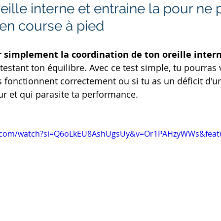
eille interne et entraine la pour ne p
en course à pied
r simplement la coordination de ton oreille intern
 testant ton équilibre. Avec ce test simple, tu pourras v
s fonctionnent correctement ou si tu as un déficit d'un
ur et qui parasite ta performance. 
e.com/watch?si=Q6oLkEU8AshUgsUy&v=Or1PAHzyWWs&feat