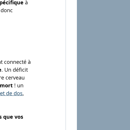
spécifique
 à 
 donc 
nt connecté à 
e
. Un déficit 
re cerveau 
 mort
 ! un 
et de dos
, 
s que vos 