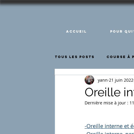
Accueil
pour qui
Tous les posts
Course à 
yann
21 juin 2022
Apprentissage
somme
Oreille i
Dernière mise à jour :
11
-Oreille interne et 