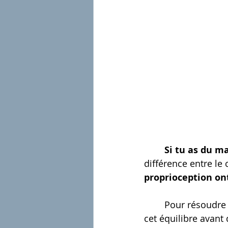
	Si tu as du m
différence entre le 
proprioception ont
	Pour résoudre ton problème, tu peux dans un premier temps t'entraîner à tenir 
cet équilibre avant d