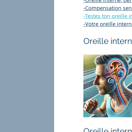
-Oreille interne, p
-Compensation senso
-Testes ton oreille 
-Votre oreille inte
Oreille inter
Oreille inte