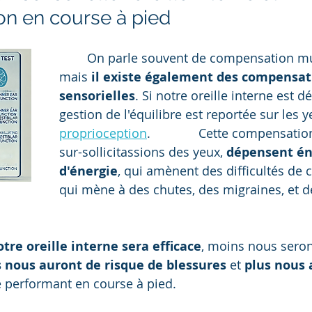
on en course à pied
	On parle souvent de compensation musculaire, 
mais 
il existe également des compensat
sensorielles
. Si notre oreille interne est déf
gestion de l'équilibre est reportée sur les y
proprioception
. 		Cette compensation entraine une 
sur-sollicitassions des yeux, 
dépensent é
d'énergie
, qui amènent des difficultés de 
qui mène à des chutes, des migraines, et d
otre oreille interne sera efficace
, moins nous seron
 nous auront de risque de blessures
 et 
plus nous 
e performant en course à pied.