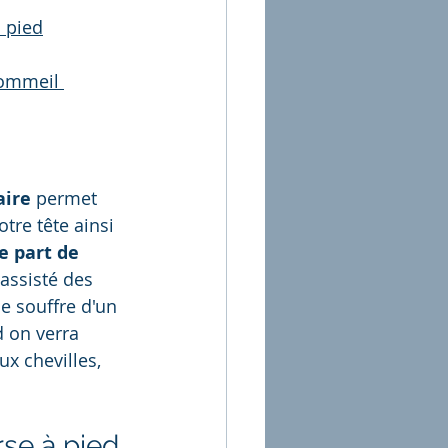
à pied
sommeil 
aire
 permet 
tre tête ainsi 
e part de 
 assisté des 
e souffre d'un 
d on verra 
x chevilles, 
rse à pied