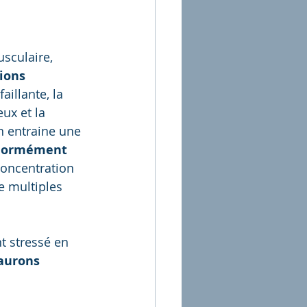
ions 
aillante, la 
eux et la
normément 
concentration 
e multiples 
t stressé en 
aurons 