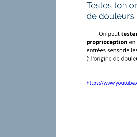
Testes ton or
de douleurs 
	On peut 
teste
proprioception
 en
entrées sensorielle
à l'origine de doule
https://www.youtub