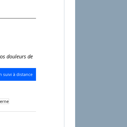
os douleurs de 
 suivi à distance
terne