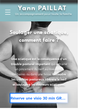
Yann PAILLAT
Un accompagnement pour toute la famille
Soulager une sciatique,
comment faire ?
Une sciatique est la conséquence d'un
trouble postural important
qui entraine
un pincement du nerf au niveau des
lombaires ou dans une fesse.
Résoudre
les troubles posturaux libèrera le nerf
et soulagera les douleurs sciatiques.
Réserve une visio 30 min GRATUITE