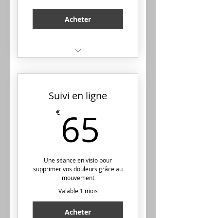
Acheter
1 Séance en cabinet :
analyse et traitement
Suivi en ligne
1 Programme moteur
personnalisé de 5
65€
65
€
minutes / jours
Hotline
Une séance en visio pour
supprimer vos douleurs grâce au
mouvement
Valable 1 mois
Acheter