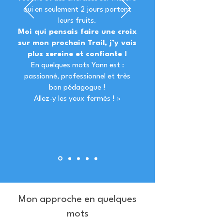
qui en seulement 2 jours portent
leurs fruits.
Moi qui pensais faire une croix
sur mon prochain Trail, j’y vais
plus sereine et confiante !
En quelques mots Yann est :
passionné, professionnel et très
bon pédagogue !
Allez-y les yeux fermés ! »
Mon approche en quelques
mots