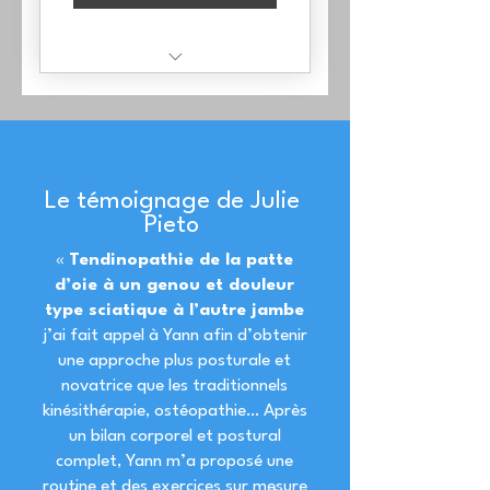
1 Séance en visio :
analyse et traitement
1 Programme moteur
personnalisé de 5
Le témoignage de Julie
minutes / jours
Pieto
Hotline
«
Tendinopathie de la patte
d’oie à un genou et douleur
type sciatique à l’autre jambe
j’ai fait appel à Yann afin d’obtenir
une approche plus posturale et
novatrice que les traditionnels
kinésithérapie, ostéopathie… Après
un bilan corporel et postural
complet, Yann m’a proposé une
routine et des exercices sur mesure