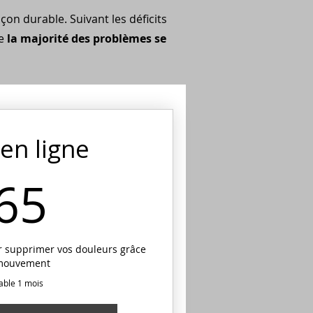
n durable. Suivant les déficits
ne
la majorité des problèmes se
 en ligne
65€
65
r supprimer vos douleurs grâce
mouvement
able 1 mois