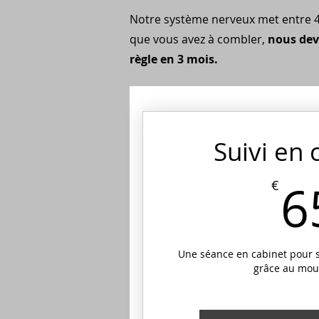
Notre système nerveux met entre 4 
que vous avez à combler,
nous dev
règle en 3 mois.
Suivi en 
6
€
Une séance en cabinet pour 
grâce au mo