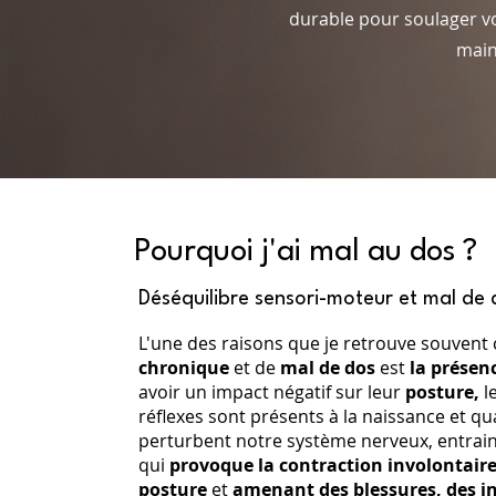
durable pour soulager v
main
Pourquoi j'ai mal au dos ?
Déséquilibre sensori-moteur et mal de 
L'une des raisons que je retrouve souvent 
chronique
et de
mal de dos
est
la présen
avoir un impact négatif sur leur
posture,
l
réflexes sont présents à la naissance et qua
perturbent notre système nerveux, entrain
qui
provoque la contraction involontair
posture
et
amenant des blessures, des i