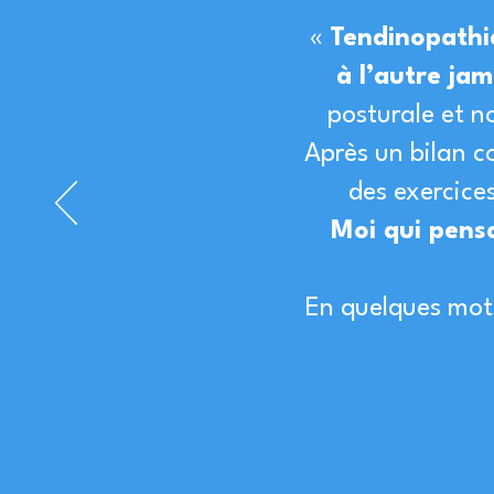
«
Tendinopathie
à l’autre ja
posturale et n
Après un bilan c
des exercices
Moi qui pensa
En quelques mots