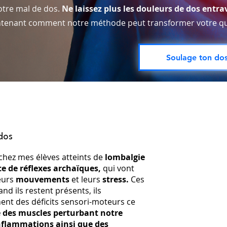
otre mal de dos.
Ne laissez plus les douleurs de dos entrav
tenant comment notre méthode peut transformer votre qu
Soulage ton dos
dos
chez mes élèves atteints de
lombalgie
ce de réflexes archaïques,
qui vont
eurs
mouvements
et leurs
stress.
Ces
nd ils restent présents, ils
ent des déficits sensori-moteurs ce
e des muscles perturbant notre
nflammations ainsi que des