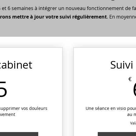
et 6 semaines à intégrer un nouveau fonctionnement de faço
rons mettre à jour votre suivi régulièrement
. En moyen
cabinet
Suivi
65€
5
€
supprimer vos douleurs
Une séance en visio pou
uvement
au 
Val