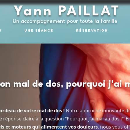
Yann PAILLAT
Un accompagnement pour toute la famille
?
Une séance
Réservation
n mal de dos, pourquoi j'ai 
ardeau de votre mal de dos !
Notre approche innovante de
 réponse claire à la question "Pourquoi j'ai mal au dos ?" 
els et moteurs qui alimentent vos douleurs
, nous vous off