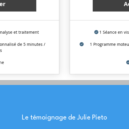
er
A
nalyse et traitement
1 Séance en vis
nnalisé de 5 minutes /
1 Programme moteur
s
ne
Le témoignage de Julie Pieto