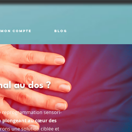
Mon compte
Blog
mal au dos ?
 reprogrammation sensori-
En
plongeant au cœur des
rons une solution ciblée et