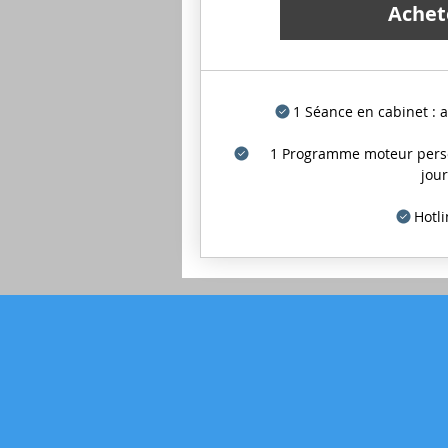
Achet
1 Séance en cabinet : a
1 Programme moteur perso
jour
Hotli