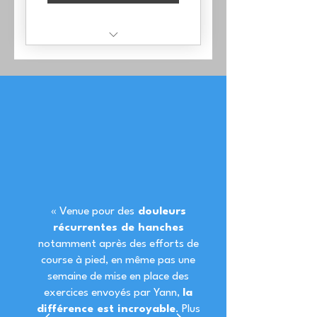
1 Séance en visio :
analyse et traitement
1 Programme moteur
personnalisé de 5
minutes / jours
Hotline
« Venue pour des
douleurs
récurrentes de hanches
notamment après des efforts de
course à pied, en même pas une
semaine de mise en place des
exercices envoyés par Yann,
la
différence est incroyable
. Plus