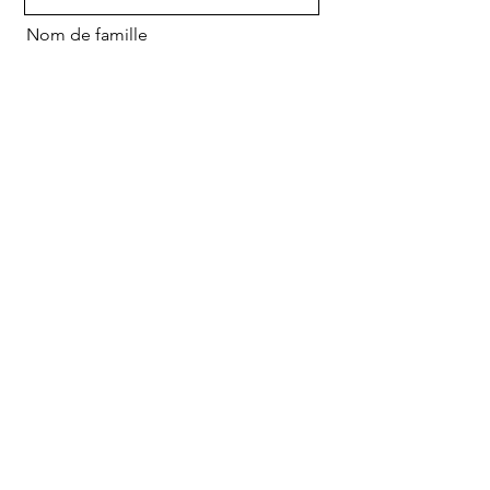
Nom de famille
E-mail
Contacter
Envoyer