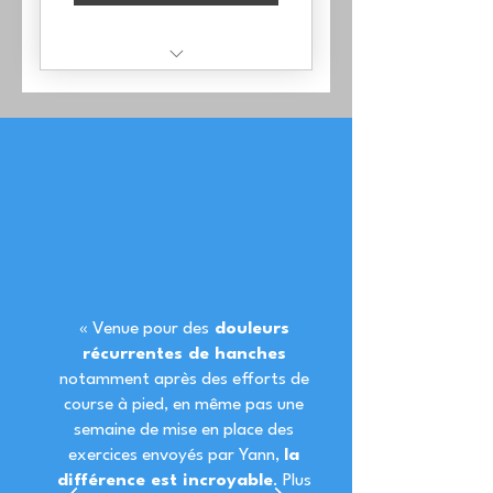
1 Séance en visio :
analyse et traitement
1 Programme moteur
personnalisé de 5
minutes / jours
Hotline
« Venue pour des
douleurs
récurrentes de hanches
notamment après des efforts de
course à pied, en même pas une
semaine de mise en place des
exercices envoyés par Yann,
la
différence est incroyable
. Plus