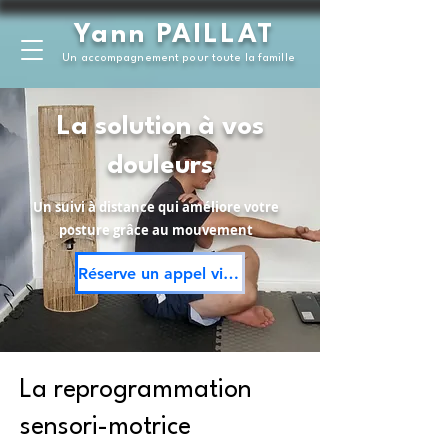
Yann PAILLAT
Un accompagnement pour toute la famille
La solution à vos
douleurs
Un suivi à distance qui améliore votre
posture grâce au mouvement
Réserve un appel visio GRATUIT
La reprogrammation
sensori-motrice