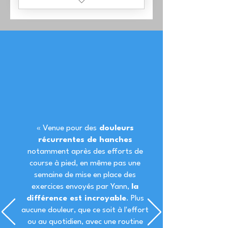
1 Séance en visio :
analyse et traitement
1 Programme moteur
personnalisé de 5
minutes / jours
Hotline
« Venue pour des
douleurs
récurrentes de hanches
notamment après des efforts de
course à pied, en même pas une
semaine de mise en place des
exercices envoyés par Yann,
la
différence est incroyable
. Plus
aucune douleur, que ce soit à l'effort
ou au quotidien, avec une routine