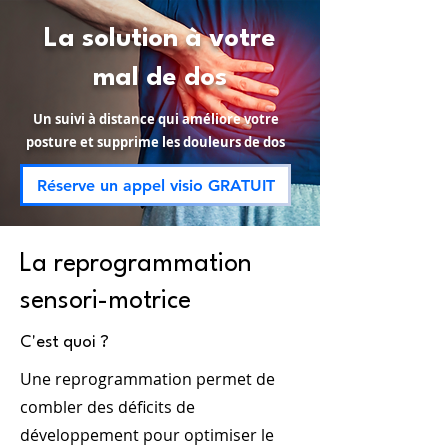
La solution à votre
mal de dos
Un suivi à distance qui améliore votre
posture et supprime les douleurs de dos
Réserve un appel visio GRATUIT
La reprogrammation
sensori-motrice
C'est quoi ?
Une reprogrammation permet de
combler des déficits de
développement pour optimiser le