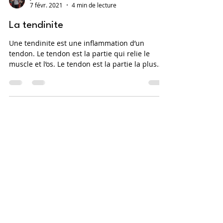
yann
7 févr. 2021
4 min de lecture
La tendinite
Une tendinite est une inflammation d’un
tendon. Le tendon est la partie qui relie le
muscle et l’os. Le tendon est la partie la plus
rigide
Pour toute demande d'informations
sur ma méthode ou devis, vous
pouvez utiliser les informations ci-
dessous :