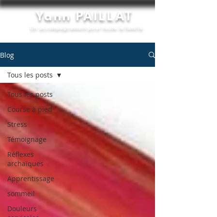
Yann PAILLAT
Un accompagnement pour toute la famille
Blog
Tous les posts
Tous les posts
Course à pied
Stress
Témoignage
Réflexes
archaïques
Apprentissage
sommeil
Douleurs