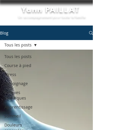
Yann PAILLAT
Un accompagnement pour toute la famille
Blog
Tous les posts
Tous les posts
Course à pied
Stress
Témoignage
Réflexes
archaïques
Apprentissage
sommeil
Douleurs