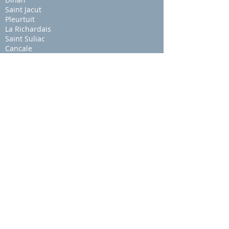
Saint Jacut
Pleurtuit
La Richardais
Saint Suliac
Cancale
Plouër sur Rance
Problématiques
Stress
Stress & mal de dos
Insomnie & hypervigila
nce
Enfant
Enfant hyperactif
Développement et réflexes archaïques
EQUILIBRIUM
Crise colère
sport
Douleur épaule et crossfit
Douleur de genou en course à pied
Arthrose et course à pied
Syndrome rotulien et course à pied
Sciatique et course à pied