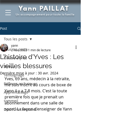
Yann PAILLAT
Un accompagnement pour toute la famille
Post
Tous les posts
yann
Tous les posts
2 nov. 2022
1 min de lecture
L'histoire d'Yves : Les
Course à pied
vieilles blessures
Stress
Dernière mise à jour :
30 avr. 2024
Témoignage
Yves, 69 ans, médecin à la retraite, 
Réflexes archaïques
me suis inscrit au cours de boxe de 
Yann il y a 7-8 mois. C'est la toute 
Apprentissage
première fois que je prenait un 
sommeil
abonnement dans une salle de 
sport! La façon d'enseigner de Yann 
Douleurs cervicales