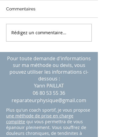
Commentaires
Rédigez un commentaire...
L'histoire d'Emilie : La vie
L’histoire de Jos
après un cancer
Rupture du sup
épineux
Pour toute demande d'informations
sur ma méthode ou devis, vous
pouvez utiliser les informations ci-
dessous :
Yann PAILLAT
06 80 53 55 36
reparateurphysique@gmail.com
Plus qu'un coach sportif, je vous propose
une méthode de prise en charge
complète
qui vous permettra de vous
épanouir pleinement. Vous souffrez de
douleurs chroniques, de tendinites à