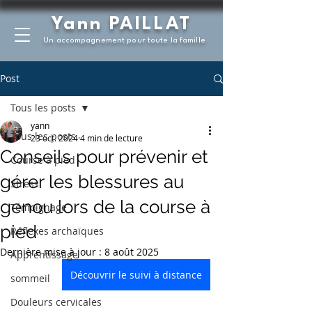
Yann PAILLAT
Un accompagnement pour toute la famille
Post
Tous les posts
yann
Tous les posts
23 oct. 2024
4 min de lecture
Conseils pour prévenir et
Course à pied
gérer les blessures au
Stress
genou lors de la course à
Témoignage
pied
Réflexes archaïques
Dernière mise à jour :
8 août 2025
Apprentissage
Découvrir le suivi à distance
sommeil
Douleurs cervicales